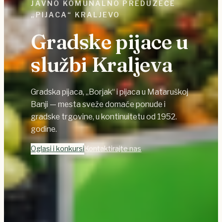
JAVNO KOMUNALNO PREDUZEĆE
„PIJACA“ KRALJEVO
Gradske pijace u
službi Kraljeva
Gradska pijaca, „Borjak“ i pijaca u Mataruškoj
Banji — mesta sveže domaće ponude i
gradske trgovine, u kontinuitetu od 1952.
godine.
Oglasi i konkursi
Kontaktirajte nas