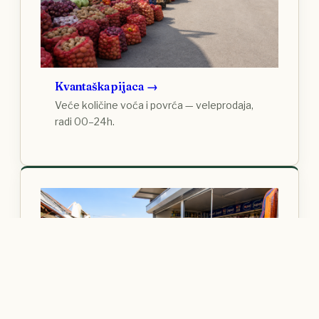
Kvantaška pijaca
Veće količine voća i povrća — veleprodaja,
radi 00–24h.